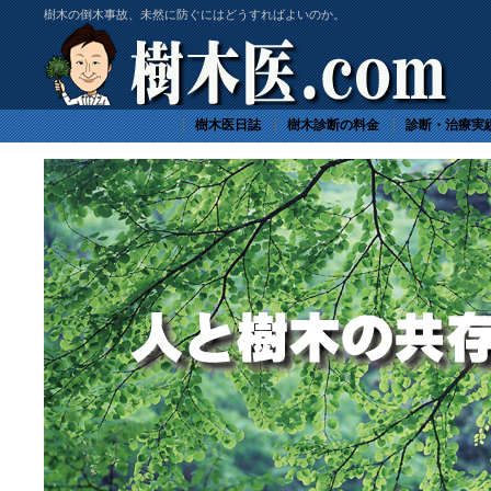
樹木の倒木事故、未然に防ぐにはどうすればよいのか。
樹木医日誌
樹木診断の料金
診断・治療実