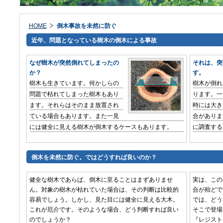
HOME
倒木事故を未然に防ぐ
近年、問題となっている樹木の倒木による事故
なぜ樹木が突然倒れてしまったの
それは、突
か？
す。
樹木も生きています。何かしらの
樹木が倒れ
問題で枯れてしまった樹木もあり
ります。一
ます。それらはそのまま放置され
時には大き
ている場合もあります。また一見
合がありま
には健全に見える樹木が倒木するケースもあります。
に調査する
倒木を未然に防ぐ。ではどうすれば良いのか？
健全な樹木であらば、倒木に至ることはまずありませ
実は、この
ん。対象の樹木が枯れていた場合は、その判断は比較的
合が殆どで
容易でしょう。しかし、見た目には健全に見える大木。
では、どう
これが厄介です。そのような場合、どう判断すれば良い
そこで登場
のでしょうか？
『レジスト