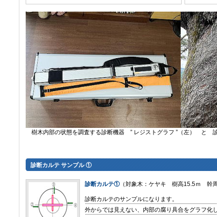
樹木内部の状態を調査する診断機器 ” レジストグラフ ”（左） と 
診断カルテ
サンプル ①
診断カルテ①
（対象木：ケヤキ 樹高15.5ｍ 幹周囲
診断カルテのサンプルになります。
外からでは見えない、内部の腐り具合をグラフ化