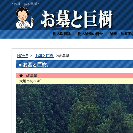
* お墓にある巨樹 *
樹木医日誌
樹木診断の料金
診断・治療実
HOME
お墓と巨樹
岐阜県
● お墓と巨樹。
◆ 岐阜県
大垣
市のスギ